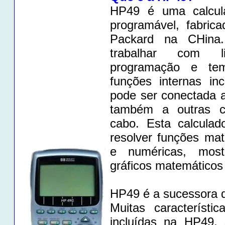
HP49 é uma calcula
programável, fabric
Packard na CHina
trabalhar com l
programação e te
funções internas in
pode ser conectada 
também a outras ca
cabo. Esta calcula
resolver funções mate
e numéricas, most
gráficos matemáticos 
HP49 é a sucessora
Muitas característi
incluídas na HP49,