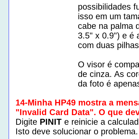
possibilidades f
isso em um tam
cabe na palma d
3.5" x 0.9") e é
com duas pilhas
O visor é compa
de cinza. As co
da foto é apenas
14-Minha HP49 mostra a men
"Invalid Card Data". O que de
Digite
PINIT
e reinicie a calculad
Isto deve solucionar o problema.