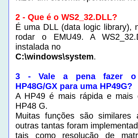
2 - Que é o WS2_32.DLL?
É uma DLL (data logic library), 
rodar o EMU49. A WS2_32.
instalada no
C:\windows\system
.
3 - Vale a pena fazer o
HP48G/GX para uma HP49G?
A HP49 é mais rápida e mais e
HP48 G.
Muitas funções são similare
outras tantas foram implementad
tais como resolução de matri