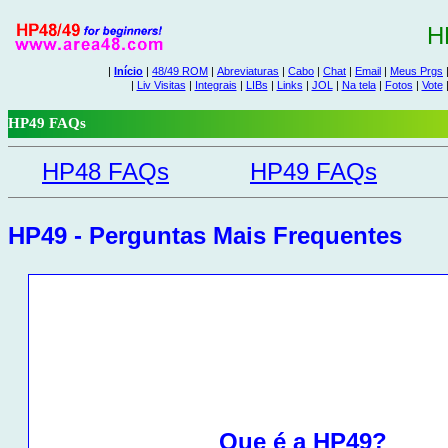
H
|
Início
|
48/49 ROM
|
Abreviaturas
|
Cabo
|
Chat
|
Email
|
Meus Prgs
|
Liv Visitas
|
Integrais
|
LIBs
|
Links
|
JOL
|
Na tela
|
Fotos
|
Vote
HP49 FAQs
HP48 FAQs
HP49 FAQs
HP49 - Perguntas Mais Frequentes
Que é a HP49?