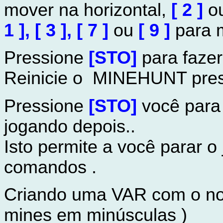
mover na horizontal,
[ 2 ]
o
1 ], [ 3 ], [ 7 ]
ou
[ 9 ]
para m
Pressione
[STO]
para fazer
Reinicie o MINEHUNT pres
Pressione
[STO]
você para
jogando depois..
Isto permite a você parar o
comandos .
Criando uma VAR com o no
mines em minúsculas )