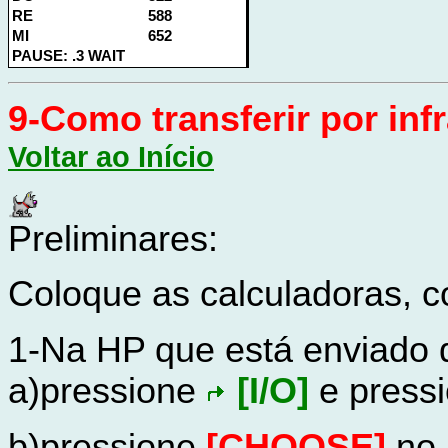
RE
588
MI
652
PAUSE: .3 WAIT
9-Como transferir por in
Voltar ao Início
Preliminares:
Coloque as calculadoras,
1-Na HP que está enviado 
a)pressione
[I/O]
e press
b)pressione
[CHOOSE]
no