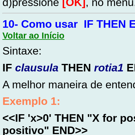
d)pressione
[OK]
, no menu
10-
Como usar
IF THEN 
Voltar ao Início
Sintaxe:
IF
clausula
THEN
rotia1
E
A melhor maneira de enten
Exemplo
1:
<<IF 'x>0' THEN "X for po
positivo" END>>