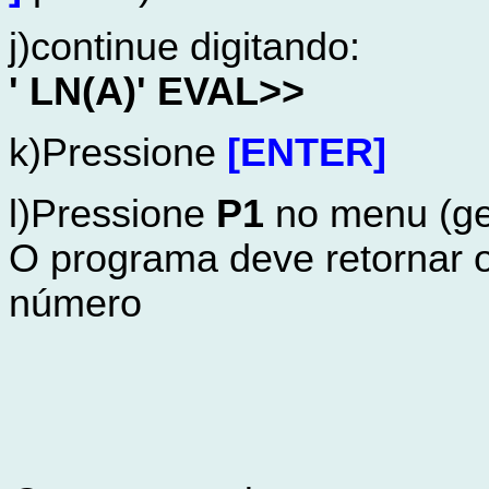
j)continue digitando:
' LN(A)' EVAL>>
k)Pressione
[ENTER]
l)Pressione
P1
no menu (ge
O programa deve retornar o
número