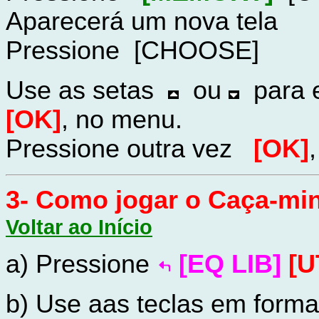
Aparecerá um nova tela
Pressione
[CHOOSE]
Use as setas
ou
para e
[OK]
, no menu.
Pressione outra vez
[OK]
3- Como jogar o Caça-m
Voltar ao Início
a) Pressione
[EQ LIB]
[U
b) Use aas teclas em forma