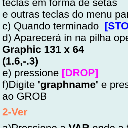
teclas em forma de setas
e outras teclas do menu pa
c) Quando terminado
[STO
d) Aparecerá in na pilha op
Graphic 131 x 64
(1.6,-.3)
e) pressione
[DROP]
f)Digite
'graphname'
e pre
ao GROB
2-Ver
a)Pressione a
VAR
onde a 