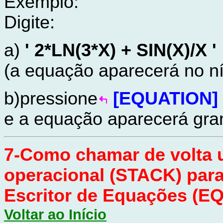
Exemplo:
Digite:
a)
' 2*LN(3*X) + SIN(X)/X 
(a equação aparecerá no ní
b)pressione
[EQUATION]
e a equação aparecerá gran
7-Como chamar de volta 
operacional (STACK) par
Escritor de Equações (
Voltar ao Início