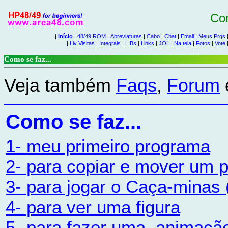
Com
|
Início
|
48/49 ROM
|
Abreviaturas
|
Cabo
|
Chat
|
Email
|
Meus Prgs
|
Liv Visitas
|
Integrais
|
LIBs
|
Links
|
JOL
|
Na tela
|
Fotos
|
Vote
Como se faz...
Veja também
Faqs
,
Forum
Como se faz...
1- meu primeiro programa
2- para copiar e mover um 
3- para jogar o Caça-mina
4- para ver uma figura
5- para fazer uma animaçã