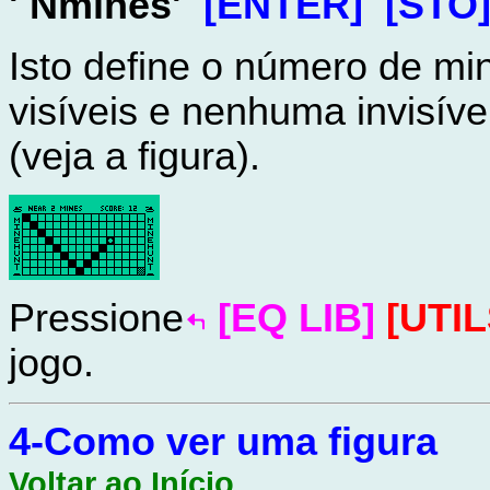
' Nmines'
[ENTER]
[STO
Isto define o número de m
visíveis e nenhuma invis
(veja a figura).
Pressione
[EQ LIB]
[UTIL
jogo.
4-Como ver uma figura
Voltar ao Início