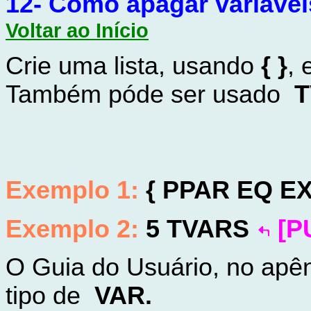
12-
Como apagar variáve
Voltar ao Início
Crie uma lista, usando
{ }
, 
Também póde ser usado
T
Exemplo
1:
{ PPAR EQ EX
Exemplo
2:
5 TVARS
[P
O Guia do Usuário, no apên
tipo de
VAR.