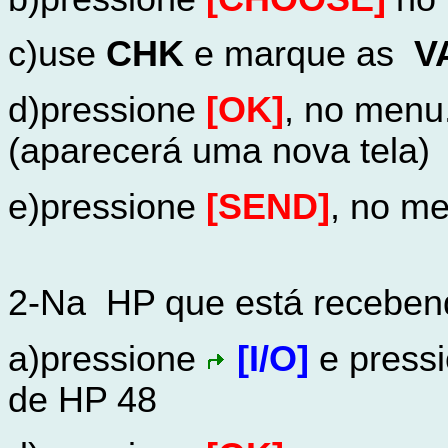
c)use
CHK
e marque as
V
d)pressione
[OK]
, no menu
(aparecerá uma nova tela)
e)pressione
[SEND]
, no m
2-Na HP que está receben
a)pressione
[I/O]
e press
de HP 48