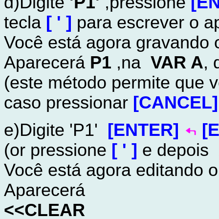
d)Digite
'P1'
,pressione
[E
tecla
[ ' ]
para escrever o ap
Você está agora gravando 
Aparecerá
P1
,na
VAR A
,
(este método permite que 
caso pressionar
[CANCEL]
e)Digite 'P1'
[ENTER]
[
(or pressione
[ ' ]
e depois
Você está agora editando 
Aparecerá
<<CLEAR