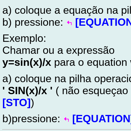
a) coloque a equação na pi
b) pressione:
[EQUATION
Exemplo:
Chamar ou a expressão
y=sin(x)/x
para o equation 
a) coloque na pilha operaci
' SIN(x)/x '
( não esqueça
[STO]
)
b)pressione:
[EQUATION